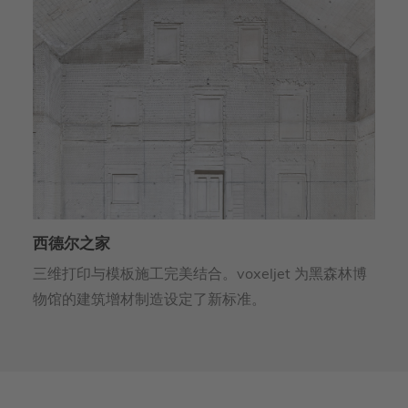
博罗铸造厂 – 过热器集束器
H
博
英国铸造厂Boro Foundry利用砂型和3D打印的结
H
合，为蒸汽机车生产了一个无缺陷的备件。
L