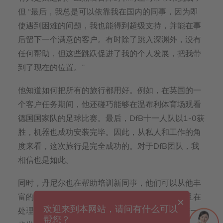
但 “最后，我总是可以依靠我在国内的同事，因为即
使遇到困难的问题，我也能得到超级支持，并能在事
后留下一个满意的客户。有时除了跳入深渊外，没有
任何帮助，但这些跳跃促进了我的个人发展，把我带
到了现在的位置。”
他知道如何把所有的旅行都用好。例如，在英国的一
个客户任务期间，他还碰巧能够在温布利体育场观看
德国国家队的足球比赛。最后，DfB十一人队以1-0获
胜，机器也成功安装完毕。因此，从私人和工作的角
度来看，这次旅行是完全成功的。对于DfB团队，我
相信也是如此。
同时，丹尼尔也在帮助培训新同事，他们可以从他丰
富的经验中学习到很多东西。不仅在技术上，而且在
×
欢迎来到本网站，请问有什么可以
处理不同文化方面。他还致力于voxeljet学院的进一
帮您？