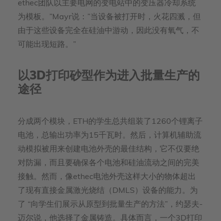
ethec团队以主要电网的变电站中的变压器冷却系统
为模板。”Mayr说：”当设备被打开时，火花四溅，但
由于这些设备完全在硅油中游动，因此没有氧气，不
可能出现短路。”
以3D打印砂型作为进入批量生产的
途径
分成两个模块，ETH的学生总共组装了1260个锂离子
电池，总输出功率为15千瓦时。然后，计算机辅助流
动模拟被用来创建电池外壳的最佳结构，它不仅要绝
对防漏，而且要确保各个电池和硅油流动之间的完美
接触。然而，像ethec电池外壳这样大小的物体超出
了现有直接金属激光烧结（DMLS）设备的能力。为
了 “向学生们展示从原型到批量生产的方法”，约瑟夫-
迈尔说，他选择了金属铸造。具体而言，一个3D打印